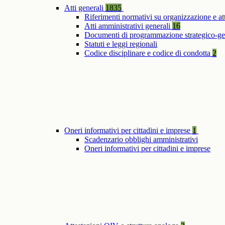
Atti generali
1835
Riferimenti normativi su organizzazione e at
Atti amministrativi generali
16
Documenti di programmazione strategico-ge
Statuti e leggi regionali
Codice disciplinare e codice di condotta
2
Oneri informativi per cittadini e imprese
1
Scadenzario obblighi amministrativi
Oneri informativi per cittadini e imprese