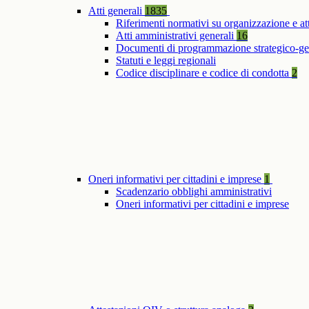
Atti generali
1835
Riferimenti normativi su organizzazione e at
Atti amministrativi generali
16
Documenti di programmazione strategico-ge
Statuti e leggi regionali
Codice disciplinare e codice di condotta
2
Oneri informativi per cittadini e imprese
1
Scadenzario obblighi amministrativi
Oneri informativi per cittadini e imprese