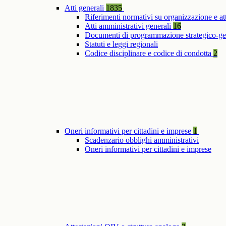
Atti generali
1835
Riferimenti normativi su organizzazione e at
Atti amministrativi generali
16
Documenti di programmazione strategico-ge
Statuti e leggi regionali
Codice disciplinare e codice di condotta
2
Oneri informativi per cittadini e imprese
1
Scadenzario obblighi amministrativi
Oneri informativi per cittadini e imprese