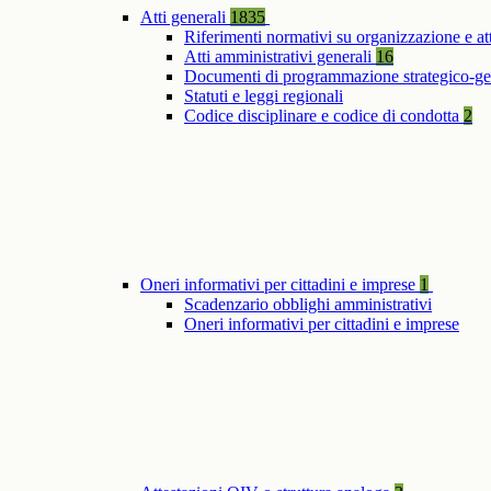
Atti generali
1835
Riferimenti normativi su organizzazione e at
Atti amministrativi generali
16
Documenti di programmazione strategico-ge
Statuti e leggi regionali
Codice disciplinare e codice di condotta
2
Oneri informativi per cittadini e imprese
1
Scadenzario obblighi amministrativi
Oneri informativi per cittadini e imprese