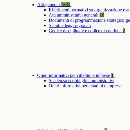
Atti generali
1835
Riferimenti normativi su organizzazione e at
Atti amministrativi generali
16
Documenti di programmazione strategico-ge
Statuti e leggi regionali
Codice disciplinare e codice di condotta
2
Oneri informativi per cittadini e imprese
1
Scadenzario obblighi amministrativi
Oneri informativi per cittadini e imprese