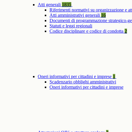
Atti generali
1835
Riferimenti normativi su organizzazione e at
Atti amministrativi generali
16
Documenti di programmazione strategico-ge
Statuti e leggi regionali
Codice disciplinare e codice di condotta
2
Oneri informativi per cittadini e imprese
1
Scadenzario obblighi amministrativi
Oneri informativi per cittadini e imprese