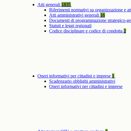
Atti generali
1835
Riferimenti normativi su organizzazione e at
Atti amministrativi generali
16
Documenti di programmazione strategico-ge
Statuti e leggi regionali
Codice disciplinare e codice di condotta
2
Oneri informativi per cittadini e imprese
1
Scadenzario obblighi amministrativi
Oneri informativi per cittadini e imprese