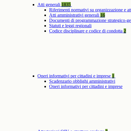
Atti generali
1835
Riferimenti normativi su organizzazione e at
Atti amministrativi generali
16
Documenti di programmazione strategico-ge
Statuti e leggi regionali
Codice disciplinare e codice di condotta
2
Oneri informativi per cittadini e imprese
1
Scadenzario obblighi amministrativi
Oneri informativi per cittadini e imprese