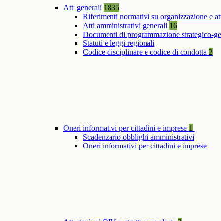
Atti generali
1835
Riferimenti normativi su organizzazione e at
Atti amministrativi generali
16
Documenti di programmazione strategico-ge
Statuti e leggi regionali
Codice disciplinare e codice di condotta
2
Oneri informativi per cittadini e imprese
1
Scadenzario obblighi amministrativi
Oneri informativi per cittadini e imprese