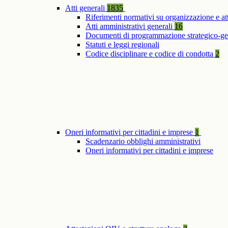
Atti generali
1835
Riferimenti normativi su organizzazione e at
Atti amministrativi generali
16
Documenti di programmazione strategico-ge
Statuti e leggi regionali
Codice disciplinare e codice di condotta
2
Oneri informativi per cittadini e imprese
1
Scadenzario obblighi amministrativi
Oneri informativi per cittadini e imprese