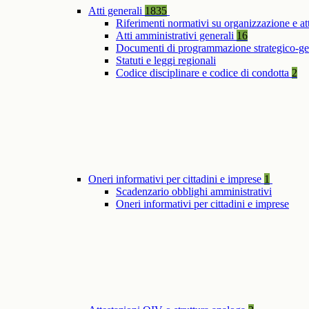
Atti generali
1835
Riferimenti normativi su organizzazione e at
Atti amministrativi generali
16
Documenti di programmazione strategico-ge
Statuti e leggi regionali
Codice disciplinare e codice di condotta
2
Oneri informativi per cittadini e imprese
1
Scadenzario obblighi amministrativi
Oneri informativi per cittadini e imprese