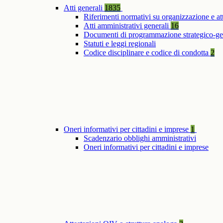
Atti generali
1835
Riferimenti normativi su organizzazione e at
Atti amministrativi generali
16
Documenti di programmazione strategico-ge
Statuti e leggi regionali
Codice disciplinare e codice di condotta
2
Oneri informativi per cittadini e imprese
1
Scadenzario obblighi amministrativi
Oneri informativi per cittadini e imprese