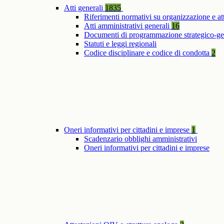
Atti generali
1835
Riferimenti normativi su organizzazione e at
Atti amministrativi generali
16
Documenti di programmazione strategico-ge
Statuti e leggi regionali
Codice disciplinare e codice di condotta
2
Oneri informativi per cittadini e imprese
1
Scadenzario obblighi amministrativi
Oneri informativi per cittadini e imprese