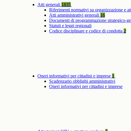
Atti generali
1835
Riferimenti normativi su organizzazione e at
Atti amministrativi generali
16
Documenti di programmazione strategico-ge
Statuti e leggi regionali
Codice disciplinare e codice di condotta
2
Oneri informativi per cittadini e imprese
1
Scadenzario obblighi amministrativi
Oneri informativi per cittadini e imprese