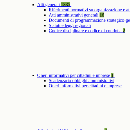
Atti generali
1835
Riferimenti normativi su organizzazione e at
Atti amministrativi generali
16
Documenti di programmazione strategico-ge
Statuti e leggi regionali
Codice disciplinare e codice di condotta
2
Oneri informativi per cittadini e imprese
1
Scadenzario obblighi amministrativi
Oneri informativi per cittadini e imprese