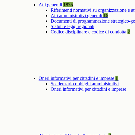
Atti generali
1835
Riferimenti normativi su organizzazione e at
Atti amministrativi generali
16
Documenti di programmazione strategico-ge
Statuti e leggi regionali
Codice disciplinare e codice di condotta
2
Oneri informativi per cittadini e imprese
1
Scadenzario obblighi amministrativi
Oneri informativi per cittadini e imprese