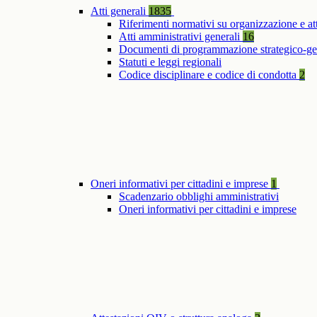
Atti generali
1835
Riferimenti normativi su organizzazione e at
Atti amministrativi generali
16
Documenti di programmazione strategico-ge
Statuti e leggi regionali
Codice disciplinare e codice di condotta
2
Oneri informativi per cittadini e imprese
1
Scadenzario obblighi amministrativi
Oneri informativi per cittadini e imprese