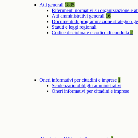
Atti generali
1835
Riferimenti normativi su organizzazione e at
Atti amministrativi generali
16
Documenti di programmazione strategico-ge
Statuti e leggi regionali
Codice disciplinare e codice di condotta
2
Oneri informativi per cittadini e imprese
1
Scadenzario obblighi amministrativi
Oneri informativi per cittadini e imprese