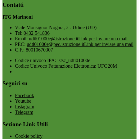
Contatti
ITG Marinoni
Viale Monsignor Nogara, 2 - Udine (UD)
Tel:
0432 541836
Email:
udtl01000e@istruzione.it
Link per inviare una mail
PEC:
udtl01000e@pec.istruzione.it
Link per inviare una mail
C.F.: 80010670307
Codice univoco IPA: istsc_udtl01000e
Codice Univoco Fatturazione Elettronica: UFQ20M
Seguici su
Facebook
Youtube
Instagram
Telegram
Sezione Link Utili
Cookie policy