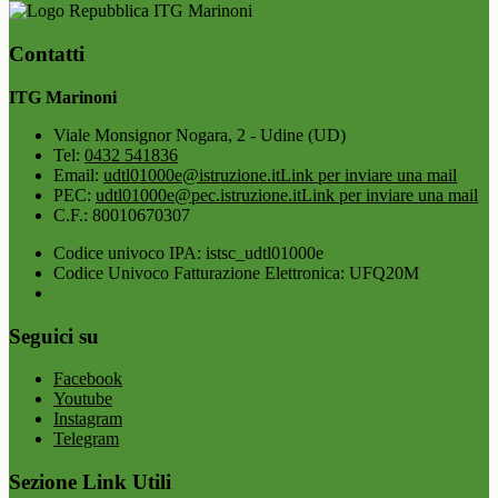
ITG Marinoni
Contatti
ITG Marinoni
Viale Monsignor Nogara, 2 - Udine (UD)
Tel:
0432 541836
Email:
udtl01000e@istruzione.it
Link per inviare una mail
PEC:
udtl01000e@pec.istruzione.it
Link per inviare una mail
C.F.: 80010670307
Codice univoco IPA: istsc_udtl01000e
Codice Univoco Fatturazione Elettronica: UFQ20M
Seguici su
Facebook
Youtube
Instagram
Telegram
Sezione Link Utili