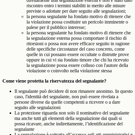
direttamente una segnalazione esterna e non è stato dato
riscontro entro i termini stabiliti in merito alle misure
previste o adottate per dare seguito alle segnalazioni;
la persona segnalante ha fondato motivo di ritenere che
la violazione possa costituire un pericolo imminente o
palese per il pubblico interesse;
la persona segnalante ha fondato motivo di ritenere che
la segnalazione esterna possa comportare il rischio di
ritorsioni o possa non avere efficace seguito in ragione
delle specifiche circostanze del caso concreto, come
quelle in cui possano essere occultate o distrutte prove
oppure in cui vi sia fondato timore che chi ha ricevuto
la segnalazione possa essere colluso con l'autore della
violazione o coinvolto nella violazione stessa
Come viene protetta la riservatezza del segnalante?
Il segnalante può decidere di non rimanere anonimo. In questo
caso, l'identità del segnalante, non può essere rivelata a
persone diverse da quelle competenti a ricevere o a dare
seguito alle segnalazioni
La protezione riguarda non solo il nominativo del segnalante
ma anche tutti gli elementi della segnalazione dai quali si
possa ricavare, anche indirettamente, l’identificazione del
segnalante
La segnalazione è sottratta all’accesso agli atti amministrativi e