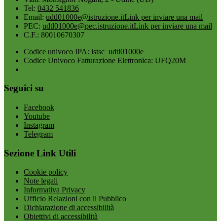
Tel:
0432 541836
Email:
udtl01000e@istruzione.it
Link per inviare una mail
PEC:
udtl01000e@pec.istruzione.it
Link per inviare una mail
C.F.: 80010670307
Codice univoco IPA: istsc_udtl01000e
Codice Univoco Fatturazione Elettronica: UFQ20M
Seguici su
Facebook
Youtube
Instagram
Telegram
Sezione Link Utili
Cookie policy
Note legali
Informativa Privacy
Ufficio Relazioni con il Pubblico
Dichiarazione di accessibilità
Obiettivi di accessibilità