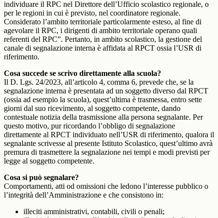
individuare il RPC nel Direttore dell’Ufficio scolastico regionale, o
per le regioni in cui è previsto, nel coordinatore regionale.
Considerato l’ambito territoriale particolarmente esteso, al fine di
agevolare il RPC, i dirigenti di ambito territoriale operano quali
referenti del RPC”. Pertanto, in ambito scolastico, la gestione del
canale di segnalazione interna è affidata al RPCT ossia l’USR di
riferimento.
Cosa succede se scrivo direttamente alla scuola?
Il D. Lgs. 24/2023, all’articolo 4, comma 6, prevede che, se la
segnalazione interna è presentata ad un soggetto diverso dal RPCT
(ossia ad esempio la scuola), quest’ultima è trasmessa, entro sette
giorni dal suo ricevimento, al soggetto competente, dando
contestuale notizia della trasmissione alla persona segnalante. Per
questo motivo, pur ricordando l’obbligo di segnalazione
direttamente al RPCT individuato nell’USR di riferimento, qualora il
segnalante scrivesse al presente Istituto Scolastico, quest’ultimo avrà
premura di trasmettere la segnalazione nei tempi e modi previsti per
legge al soggetto competente.
Cosa si può segnalare?
Comportamenti, atti od omissioni che ledono l’interesse pubblico o
l’integrità dell’Amministrazione e che consistono in:
illeciti amministrativi, contabili, civili o penali;