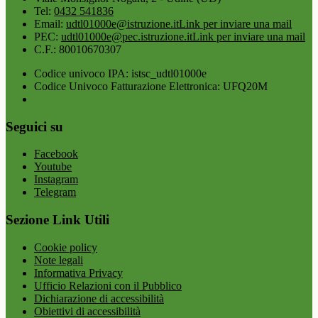
Tel:
0432 541836
Email:
udtl01000e@istruzione.it
Link per inviare una mail
PEC:
udtl01000e@pec.istruzione.it
Link per inviare una mail
C.F.: 80010670307
Codice univoco IPA: istsc_udtl01000e
Codice Univoco Fatturazione Elettronica: UFQ20M
Seguici su
Facebook
Youtube
Instagram
Telegram
Sezione Link Utili
Cookie policy
Note legali
Informativa Privacy
Ufficio Relazioni con il Pubblico
Dichiarazione di accessibilità
Obiettivi di accessibilità