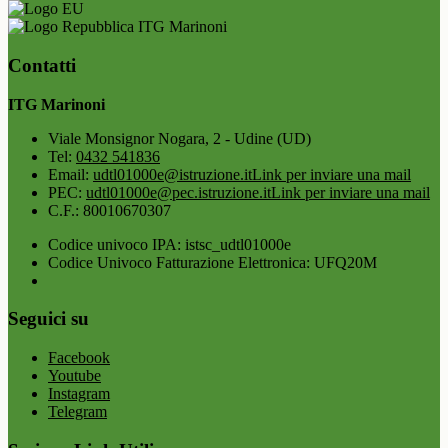
ITG Marinoni
Contatti
ITG Marinoni
Viale Monsignor Nogara, 2 - Udine (UD)
Tel:
0432 541836
Email:
udtl01000e@istruzione.it
Link per inviare una mail
PEC:
udtl01000e@pec.istruzione.it
Link per inviare una mail
C.F.: 80010670307
Codice univoco IPA: istsc_udtl01000e
Codice Univoco Fatturazione Elettronica: UFQ20M
Seguici su
Facebook
Youtube
Instagram
Telegram