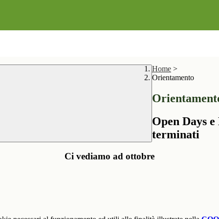
Home
>
Orientamento
Orientament
Open Days e 
terminati
Ci vediamo ad ottobre