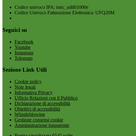
Codice univoco IPA: istsc_udtl01000e
Codice Univoco Fatturazione Elettronica: UFQ20M
Seguici su
Facebook
Youtube
Instagram
Telegram
Sezione Link Utili
Cookie policy
Note legali
Informativa Privacy
Ufficio Relazioni con il Pubblico
Dichiarazione di accessibilità
Obiettivi di accessibilità
Whistleblowing
Gestione consensi cookie
Amministrazione trasparente
Pagina visualizzata
6545
volte