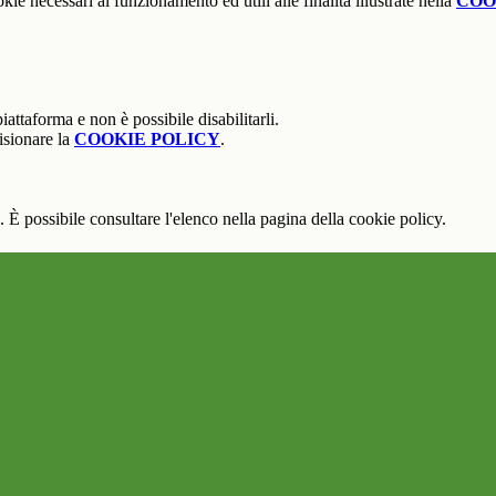
kie necessari al funzionamento ed utili alle finalità illustrate nella
COO
attaforma e non è possibile disabilitarli.
isionare la
COOKIE POLICY
.
 È possibile consultare l'elenco nella pagina della cookie policy.