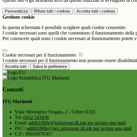
Questo sito o gli strumenti terzi da questo utilizzati si avvalgono di coo
Personalizza
Rifiuta tutti
i cookies
Accetta tutti
i cookies
Gestione cookie
In questa schermata è possibile scegliere quali cookie consentire.
I cookie necessari sono quelli che consentono il funzionamento della pi
Per conoscere quali sono i cookie necessari al funzionamento potete v
Cookie necessari per il funzionamento
I cookie necessari per il funzionamento non possono essere disabilitati.
Accetta tutti
Salva le preferenze
ITG Marinoni
Contatti
ITG Marinoni
Viale Monsignor Nogara, 2 - Udine (UD)
Tel:
0432 541836
Email:
udtl01000e@istruzione.it
Link per inviare una mail
PEC:
udtl01000e@pec.istruzione.it
Link per inviare una mail
C.F.: 80010670307