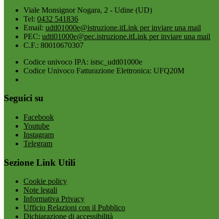
Viale Monsignor Nogara, 2 - Udine (UD)
Tel:
0432 541836
Email:
udtl01000e@istruzione.it
Link per inviare una mail
PEC:
udtl01000e@pec.istruzione.it
Link per inviare una mail
C.F.: 80010670307
Codice univoco IPA: istsc_udtl01000e
Codice Univoco Fatturazione Elettronica: UFQ20M
Seguici su
Facebook
Youtube
Instagram
Telegram
Sezione Link Utili
Cookie policy
Note legali
Informativa Privacy
Ufficio Relazioni con il Pubblico
Dichiarazione di accessibilità