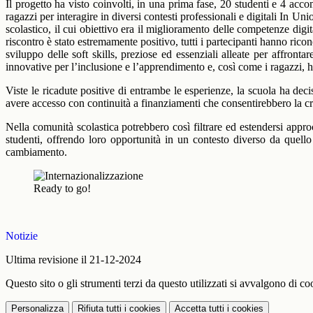
Il progetto ha visto coinvolti, in una prima fase, 20 studenti e 4 acc
ragazzi per interagire in diversi contesti professionali e digitali In U
scolastico, il cui obiettivo era il miglioramento delle competenze digi
riscontro è stato estremamente positivo, tutti i partecipanti hanno rico
sviluppo delle soft skills, preziose ed essenziali alleate per affront
innovative per l’inclusione e l’apprendimento e, così come i ragazzi, h
Viste le ricadute positive di entrambe le esperienze, la scuola ha de
avere accesso con continuità a finanziamenti che consentirebbero la cres
Nella comunità scolastica potrebbero così filtrare ed estendersi approc
studenti, offrendo loro opportunità in un contesto diverso da quello
cambiamento.
Ready to go!
Notizie
Ultima revisione il 21-12-2024
Questo sito o gli strumenti terzi da questo utilizzati si avvalgono di coo
Personalizza
Rifiuta tutti
i cookies
Accetta tutti
i cookies