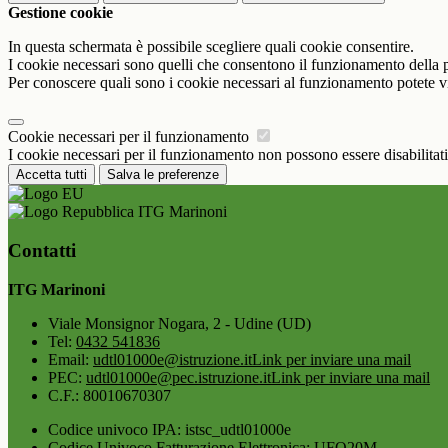
Gestione cookie
In questa schermata è possibile scegliere quali cookie consentire.
I cookie necessari sono quelli che consentono il funzionamento della pi
Per conoscere quali sono i cookie necessari al funzionamento potete v
Cookie necessari per il funzionamento
I cookie necessari per il funzionamento non possono essere disabilitati.
Accetta tutti
Salva le preferenze
ITG Marinoni
Contatti
ITG Marinoni
Viale Monsignor Nogara, 2 - Udine (UD)
Tel:
0432 541836
Email:
udtl01000e@istruzione.it
Link per inviare una mail
PEC:
udtl01000e@pec.istruzione.it
Link per inviare una mail
C.F.: 80010670307
Codice univoco IPA: istsc_udtl01000e
Codice Univoco Fatturazione Elettronica: UFQ20M