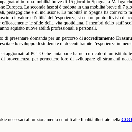
ompagnatori in
una mobilità breve di 15 giorni in Spagna, a Malaga che
nione Europea. La seconda fase si è tradotta in una mobilità breve di 7 g
tali, pedagogiche e di inclusione. La mobilità in Spagna ha coinvolto ra
nosciuto il valore e l’utilità dell’esperienza, sia da un punto di vista di
are efficacemente le sfide della vita quotidiana. I membri dello staff sc
anno aquisito nuove abilità professionali e personali.
ciso di presentare domanda per un percorso di
accreditamento Erasm
cita e lo sviluppo di studenti e di docenti tramite l’esperienza immersiva
ci aggiornati al PCTO che tanta parte ha nel curricolo di un istituto te
 di provenienza, per permettere loro di sviluppare gli strumenti necess
kie necessari al funzionamento ed utili alle finalità illustrate nella
COO