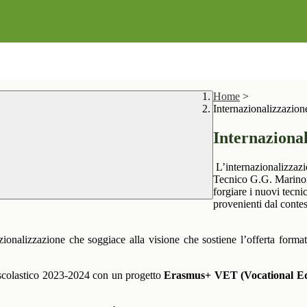
Home
>
Internazionalizzazion
Internaziona
L’internazionalizzazi
Tecnico G.G. Marinoni
forgiare i nuovi tecnic
provenienti dal conte
zionalizzazione che soggiace alla visione che sostiene l’offerta forma
scolastico
2023-2024 con un progetto
Erasmus+ VET (Vocational Ed