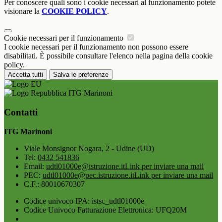
Per conoscere quali sono i cookie necessari al funzionamento potete
visionare la
COOKIE POLICY
.
Cookie necessari per il funzionamento
I cookie necessari per il funzionamento non possono essere
disabilitati. È possibile consultare l'elenco nella pagina della cookie
policy.
Accetta tutti
Salva le preferenze
ITG Marinoni
Contatti
ITG Marinoni
Viale Monsignor Nogara, 2 - Udine (UD)
Tel:
0432 541836
Email:
udtl01000e@istruzione.it
Link per inviare una mail
PEC:
udtl01000e@pec.istruzione.it
Link per inviare una mail
C.F.: 80010670307
Codice univoco IPA: istsc_udtl01000e
Codice Univoco Fatturazione Elettronica: UFQ20M