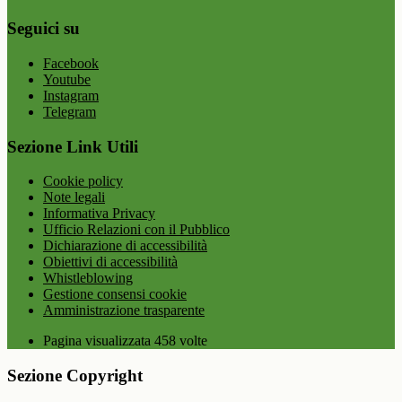
Seguici su
Facebook
Youtube
Instagram
Telegram
Sezione Link Utili
Cookie policy
Note legali
Informativa Privacy
Ufficio Relazioni con il Pubblico
Dichiarazione di accessibilità
Obiettivi di accessibilità
Whistleblowing
Gestione consensi cookie
Amministrazione trasparente
Pagina visualizzata
458
volte
Sezione Copyright