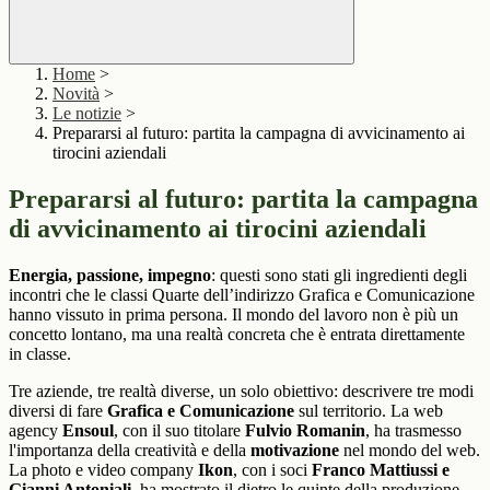
Home
>
Novità
>
Le notizie
>
Prepararsi al futuro: partita la campagna di avvicinamento ai
tirocini aziendali
Prepararsi al futuro: partita la campagna
di avvicinamento ai tirocini aziendali
Energia, passione, impegno
: questi sono stati gli ingredienti degli
incontri che le classi Quarte dell’indirizzo Grafica e Comunicazione
hanno vissuto in prima persona. Il mondo del lavoro non è più un
concetto lontano, ma una realtà concreta che è entrata direttamente
in classe.
Tre aziende, tre realtà diverse, un solo obiettivo: descrivere tre modi
diversi di fare
Grafica e Comunicazione
sul territorio. La web
agency
Ensoul
, con il suo titolare
Fulvio Romanin
, ha trasmesso
l'importanza della creatività e della
motivazione
nel mondo del web.
La photo e video company
Ikon
, con i soci
Franco Mattiussi e
Gianni Antoniali
, ha mostrato il dietro le quinte della produzione