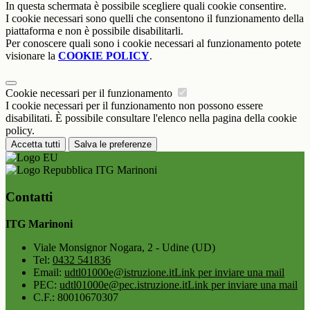
In questa schermata è possibile scegliere quali cookie consentire.
I cookie necessari sono quelli che consentono il funzionamento della
piattaforma e non è possibile disabilitarli.
Per conoscere quali sono i cookie necessari al funzionamento potete
visionare la
COOKIE POLICY
.
Cookie necessari per il funzionamento
I cookie necessari per il funzionamento non possono essere
disabilitati. È possibile consultare l'elenco nella pagina della cookie
policy.
Accetta tutti
Salva le preferenze
ITG Marinoni
Contatti
ITG Marinoni
Viale Monsignor Nogara, 2 - Udine (UD)
Tel:
0432 541836
Email:
udtl01000e@istruzione.it
Link per inviare una mail
PEC:
udtl01000e@pec.istruzione.it
Link per inviare una mail
C.F.: 80010670307