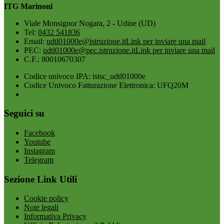
ITG Marinoni
Viale Monsignor Nogara, 2 - Udine (UD)
Tel:
0432 541836
Email:
udtl01000e@istruzione.it
Link per inviare una mail
PEC:
udtl01000e@pec.istruzione.it
Link per inviare una mail
C.F.: 80010670307
Codice univoco IPA: istsc_udtl01000e
Codice Univoco Fatturazione Elettronica: UFQ20M
Seguici su
Facebook
Youtube
Instagram
Telegram
Sezione Link Utili
Cookie policy
Note legali
Informativa Privacy