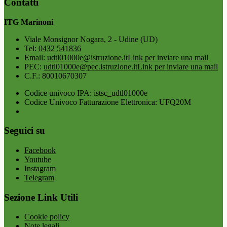
Contatti
ITG Marinoni
Viale Monsignor Nogara, 2 - Udine (UD)
Tel:
0432 541836
Email:
udtl01000e@istruzione.it
Link per inviare una mail
PEC:
udtl01000e@pec.istruzione.it
Link per inviare una mail
C.F.: 80010670307
Codice univoco IPA: istsc_udtl01000e
Codice Univoco Fatturazione Elettronica: UFQ20M
Seguici su
Facebook
Youtube
Instagram
Telegram
Sezione Link Utili
Cookie policy
Note legali