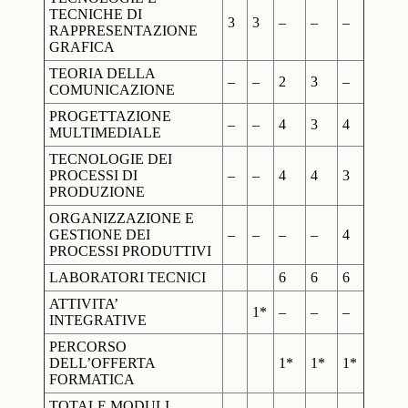
TECNICHE DI
3
3
–
–
–
RAPPRESENTAZIONE
GRAFICA
TEORIA DELLA
–
–
2
3
–
COMUNICAZIONE
PROGETTAZIONE
–
–
4
3
4
MULTIMEDIALE
TECNOLOGIE DEI
PROCESSI DI
–
–
4
4
3
PRODUZIONE
ORGANIZZAZIONE E
GESTIONE DEI
–
–
–
–
4
PROCESSI PRODUTTIVI
LABORATORI TECNICI
6
6
6
ATTIVITA’
1*
–
–
–
INTEGRATIVE
PERCORSO
DELL’OFFERTA
1*
1*
1*
FORMATICA
TOTALE MODULI