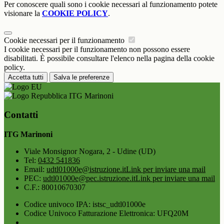
Per conoscere quali sono i cookie necessari al funzionamento potete
visionare la
COOKIE POLICY
.
Cookie necessari per il funzionamento
I cookie necessari per il funzionamento non possono essere
disabilitati. È possibile consultare l'elenco nella pagina della cookie
policy.
Accetta tutti
Salva le preferenze
ITG Marinoni
Contatti
ITG Marinoni
Viale Monsignor Nogara, 2 - Udine (UD)
Tel:
0432 541836
Email:
udtl01000e@istruzione.it
Link per inviare una mail
PEC:
udtl01000e@pec.istruzione.it
Link per inviare una mail
C.F.: 80010670307
Codice univoco IPA: istsc_udtl01000e
Codice Univoco Fatturazione Elettronica: UFQ20M