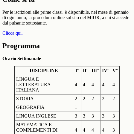
Per le iscrizioni alle prime classi è disponibile, nel mese di gennaio
di ogni anno, la procedura online sul sito del MIUR, a cui si accede
dal pulsante sottostante.
Clicca qui.
Programma
Orario Settimanale
DISCIPLINE
I°
II°
III°
IV°
V°
LINGUA E
LETTERATURA
4
4
4
4
4
ITALIANA
STORIA
2
2
2
2
2
GEOGRAFIA
1
–
–
–
–
LINGUA INGLESE
3
3
3
3
3
MATEMATICA E
COMPLEMENTI DI
4
4
4
4
3