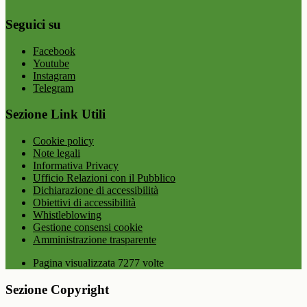
Seguici su
Facebook
Youtube
Instagram
Telegram
Sezione Link Utili
Cookie policy
Note legali
Informativa Privacy
Ufficio Relazioni con il Pubblico
Dichiarazione di accessibilità
Obiettivi di accessibilità
Whistleblowing
Gestione consensi cookie
Amministrazione trasparente
Pagina visualizzata
7277
volte
Sezione Copyright