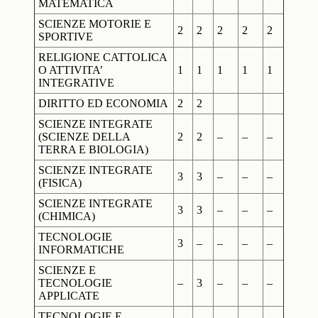
MATEMATICA
SCIENZE MOTORIE E
2
2
2
2
2
SPORTIVE
RELIGIONE CATTOLICA
O ATTIVITA’
1
1
1
1
1
INTEGRATIVE
DIRITTO ED ECONOMIA
2
2
SCIENZE INTEGRATE
(SCIENZE DELLA
2
2
–
–
–
TERRA E BIOLOGIA)
SCIENZE INTEGRATE
3
3
–
–
–
(FISICA)
SCIENZE INTEGRATE
3
3
–
–
–
(CHIMICA)
TECNOLOGIE
3
–
–
–
–
INFORMATICHE
SCIENZE E
TECNOLOGIE
–
3
–
–
–
APPLICATE
TECNOLOGIE E