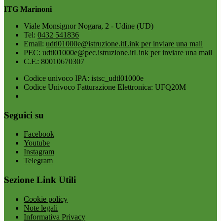
ITG Marinoni
Viale Monsignor Nogara, 2 - Udine (UD)
Tel:
0432 541836
Email:
udtl01000e@istruzione.it
Link per inviare una mail
PEC:
udtl01000e@pec.istruzione.it
Link per inviare una mail
C.F.: 80010670307
Codice univoco IPA: istsc_udtl01000e
Codice Univoco Fatturazione Elettronica: UFQ20M
Seguici su
Facebook
Youtube
Instagram
Telegram
Sezione Link Utili
Cookie policy
Note legali
Informativa Privacy