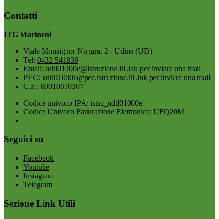
Contatti
ITG Marinoni
Viale Monsignor Nogara, 2 - Udine (UD)
Tel:
0432 541836
Email:
udtl01000e@istruzione.it
Link per inviare una mail
PEC:
udtl01000e@pec.istruzione.it
Link per inviare una mail
C.F.: 80010670307
Codice univoco IPA: istsc_udtl01000e
Codice Univoco Fatturazione Elettronica: UFQ20M
Seguici su
Facebook
Youtube
Instagram
Telegram
Sezione Link Utili