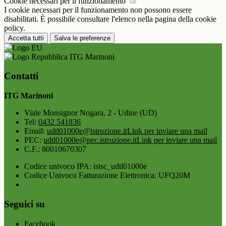
Cookie necessari per il funzionamento
I cookie necessari per il funzionamento non possono essere
disabilitati. È possibile consultare l'elenco nella pagina della cookie
policy.
Accetta tutti
Salva le preferenze
ITG Marinoni
Contatti
ITG Marinoni
Viale Monsignor Nogara, 2 - Udine (UD)
Tel:
0432 541836
Email:
udtl01000e@istruzione.it
Link per inviare una mail
PEC:
udtl01000e@pec.istruzione.it
Link per inviare una mail
C.F.: 80010670307
Codice univoco IPA: istsc_udtl01000e
Codice Univoco Fatturazione Elettronica: UFQ20M
Seguici su
Facebook