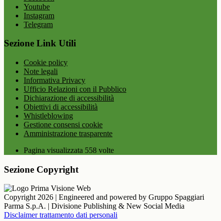
Youtube
Instagram
Telegram
Sezione Link Utili
Cookie policy
Note legali
Informativa Privacy
Ufficio Relazioni con il Pubblico
Dichiarazione di accessibilità
Obiettivi di accessibilità
Whistleblowing
Gestione consensi cookie
Amministrazione trasparente
Pagina visualizzata
558
volte
Sezione Copyright
Copyright 2026 | Engineered and powered by Gruppo Spaggiari
Parma S.p.A. | Divisione Publishing & New Social Media
Disclaimer trattamento dati personali