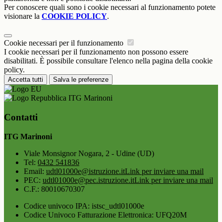
Per conoscere quali sono i cookie necessari al funzionamento potete
visionare la
COOKIE POLICY
.
Cookie necessari per il funzionamento
I cookie necessari per il funzionamento non possono essere
disabilitati. È possibile consultare l'elenco nella pagina della cookie
policy.
Accetta tutti
Salva le preferenze
ITG Marinoni
Contatti
ITG Marinoni
Viale Monsignor Nogara, 2 - Udine (UD)
Tel:
0432 541836
Email:
udtl01000e@istruzione.it
Link per inviare una mail
PEC:
udtl01000e@pec.istruzione.it
Link per inviare una mail
C.F.: 80010670307
Codice univoco IPA: istsc_udtl01000e
Codice Univoco Fatturazione Elettronica: UFQ20M