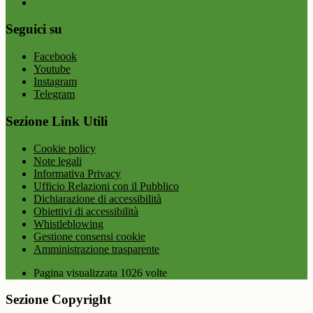
Seguici su
Facebook
Youtube
Instagram
Telegram
Sezione Link Utili
Cookie policy
Note legali
Informativa Privacy
Ufficio Relazioni con il Pubblico
Dichiarazione di accessibilità
Obiettivi di accessibilità
Whistleblowing
Gestione consensi cookie
Amministrazione trasparente
Pagina visualizzata
1026
volte
Sezione Copyright