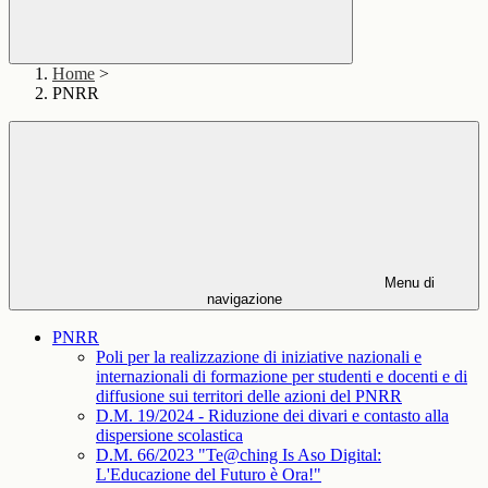
Home
>
PNRR
Menu di
navigazione
PNRR
Poli per la realizzazione di iniziative nazionali e
internazionali di formazione per studenti e docenti e di
diffusione sui territori delle azioni del PNRR
D.M. 19/2024 - Riduzione dei divari e contasto alla
dispersione scolastica
D.M. 66/2023 "Te@ching Is Aso Digital:
L'Educazione del Futuro è Ora!"