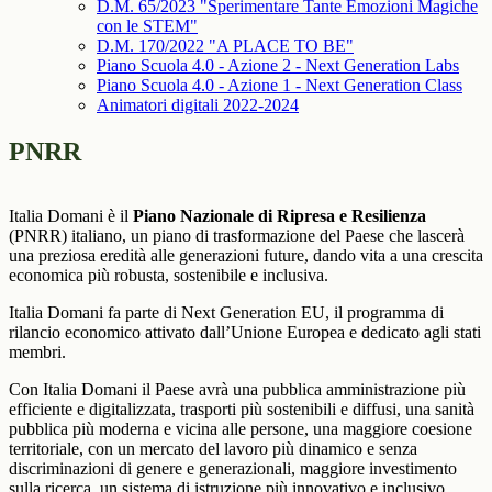
D.M. 65/2023 "Sperimentare Tante Emozioni Magiche
con le STEM"
D.M. 170/2022 "A PLACE TO BE"
Piano Scuola 4.0 - Azione 2 - Next Generation Labs
Piano Scuola 4.0 - Azione 1 - Next Generation Class
Animatori digitali 2022-2024
PNRR
Italia Domani è il
Piano Nazionale di Ripresa e Resilienza
(PNRR) italiano, un
piano di trasformazione del Paese
che lascerà
una preziosa eredità alle generazioni future, dando vita a una crescita
economica più robusta, sostenibile e inclusiva.
Italia Domani fa parte di Next Generation EU
, il programma di
rilancio economico attivato dall’Unione Europea e dedicato agli stati
membri.
Con Italia Domani il Paese avrà una pubblica amministrazione più
efficiente e digitalizzata, trasporti più sostenibili e diffusi, una sanità
pubblica più moderna e vicina alle persone, una maggiore coesione
territoriale, con un mercato del lavoro più dinamico e senza
discriminazioni di genere e generazionali, maggiore investimento
sulla ricerca, un sistema di istruzione più innovativo e inclusivo.